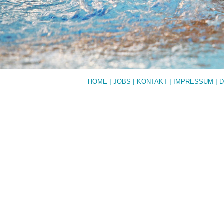
Veranstaltungshinweis
Veröffentlicht am
9. September 2021
von
christinawolff
|
|
|
|
HOME
JOBS
KONTAKT
IMPRESSUM
D